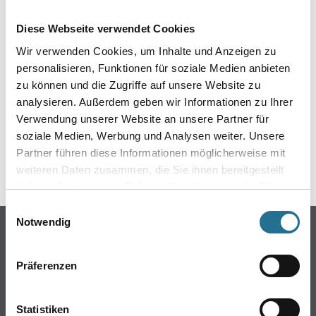
EIN KLEINER ZWISCHENFALL
Diese Webseite verwendet Cookies
IST AUFGETRETEN
Wir verwenden Cookies, um Inhalte und Anzeigen zu
personalisieren, Funktionen für soziale Medien anbieten
Keine Sorge, wir pinseln schon an der Lösung und
zu können und die Zugriffe auf unsere Website zu
werden das Problem so schnell wie möglich beheben.
analysieren. Außerdem geben wir Informationen zu Ihrer
Erkunden Sie in der Zwischenzeit unseren Online-Shop
und lassen Sie sich inspirieren.
Verwendung unserer Website an unsere Partner für
soziale Medien, Werbung und Analysen weiter. Unsere
ZURÜCK ZUM ONLINE-SHOP
Partner führen diese Informationen möglicherweise mit
weiteren Daten zusammen, die Sie ihnen bereitgestellt
haben oder die sie im Rahmen Ihrer Nutzung der Dienste
gesammelt haben.
Einwilligungsauswahl
Notwendig
Online-Shop
Farbe
Präferenzen
WDV-Systeme
Trockenbau
Statistiken
Putze- und Spachtelmassen