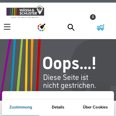
Zum
Zum
Inhalt
Navigationsmenü
0
springen
springen
Zustimmung
Details
Über Cookies