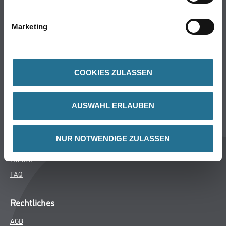
Bodenbeläge
Wand- & Deckenbeläge
Marketing
Werkzeug & Maschinen
Verbrauchsmaterialien
COOKIES ZULASSEN
CMS Gruppe
Unternehmen
AUSWAHL ERLAUBEN
Aktuelles
Services
NUR NOTWENDIGE ZULASSEN
Karriere
Marken
FAQ
Rechtliches
AGB