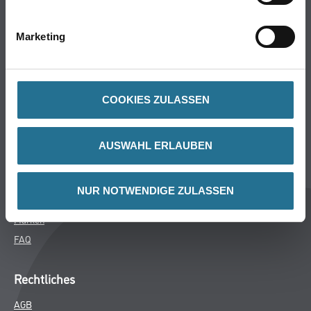
Bodenbeläge
Wand- & Deckenbeläge
Marketing
Werkzeug & Maschinen
Verbrauchsmaterialien
COOKIES ZULASSEN
CMS Gruppe
Unternehmen
AUSWAHL ERLAUBEN
Aktuelles
Services
NUR NOTWENDIGE ZULASSEN
Karriere
Marken
FAQ
Rechtliches
AGB