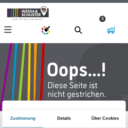
Zum
Zum
Inhalt
Navigationsmenü
0
springen
springen
Zustimmung
Details
Über Cookies