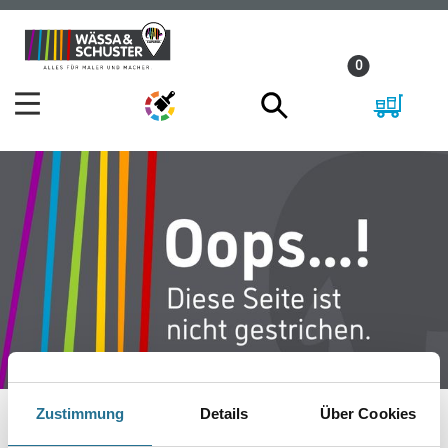
Zum
Zum
Inhalt
Navigationsmenü
0
springen
springen
Zustimmung
Details
Über Cookies