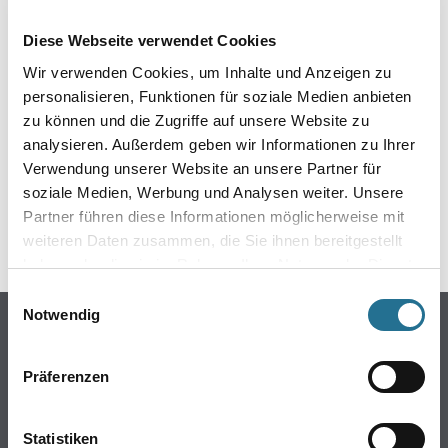
EIN KLEINER ZWISCHENFALL
Diese Webseite verwendet Cookies
IST AUFGETRETEN
Wir verwenden Cookies, um Inhalte und Anzeigen zu
personalisieren, Funktionen für soziale Medien anbieten
Keine Sorge, wir pinseln schon an der Lösung und
zu können und die Zugriffe auf unsere Website zu
werden das Problem so schnell wie möglich beheben.
analysieren. Außerdem geben wir Informationen zu Ihrer
Erkunden Sie in der Zwischenzeit unseren Online-Shop
und lassen Sie sich inspirieren.
Verwendung unserer Website an unsere Partner für
soziale Medien, Werbung und Analysen weiter. Unsere
ZURÜCK ZUM ONLINE-SHOP
Partner führen diese Informationen möglicherweise mit
weiteren Daten zusammen, die Sie ihnen bereitgestellt
haben oder die sie im Rahmen Ihrer Nutzung der Dienste
gesammelt haben.
Einwilligungsauswahl
Notwendig
Online-Shop
Farbe
Präferenzen
WDV-Systeme
Trockenbau
Statistiken
Putze- und Spachtelmassen