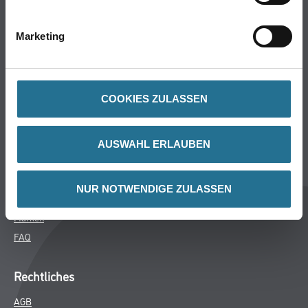
Bodenbeläge
Wand- & Deckenbeläge
Marketing
Werkzeug & Maschinen
Verbrauchsmaterialien
COOKIES ZULASSEN
CMS Gruppe
Unternehmen
AUSWAHL ERLAUBEN
Aktuelles
Services
NUR NOTWENDIGE ZULASSEN
Karriere
Marken
FAQ
Rechtliches
AGB